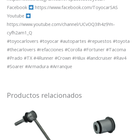
Facebook
https://www.facebook.com/ToyocarSAS
Youtube
https://www.youtube.com/channel/UCvOQ3Ih4z9Yn-
cyfh2am1_Q
#toyocarlovers #toyocar #autopartes #repuestos #toyota
#thecarlovers #refacciones #Corolla #Fortuner #Tacoma
#Prado #TX #4Runner #Crown #Hilux #landcruiser #Rav4
#Soarer #Armadura #Arranque
Productos relacionados