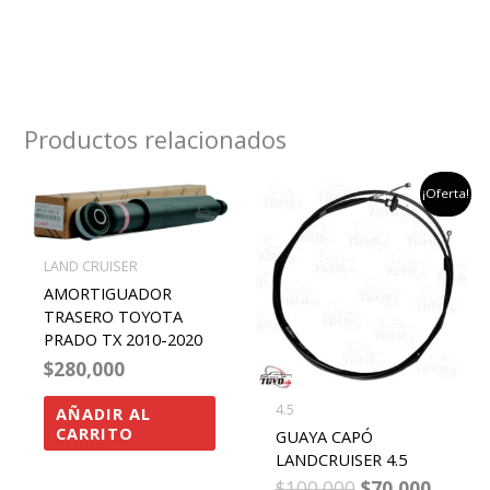
Productos relacionados
el
el
¡Oferta!
precio
precio
original
actua
era:
es:
$100,000.
$70,00
LAND CRUISER
AMORTIGUADOR
TRASERO TOYOTA
PRADO TX 2010-2020
$
280,000
4.5
AÑADIR AL
CARRITO
GUAYA CAPÓ
LANDCRUISER 4.5
$
100,000
$
70,000