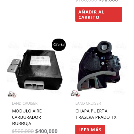
AÑADIR AL
CARRITO
el
el
¡Oferta!
precio
precio
original
actual
era:
es:
$500,000.
$400,000.
LAND CRUISER
LAND CRUISER
MODULO AIRE
CHAPA PUERTA
CARBURADOR
TRASERA PRADO TX
BURBUJA
LEER MÁS
$
500,000
$
400,000