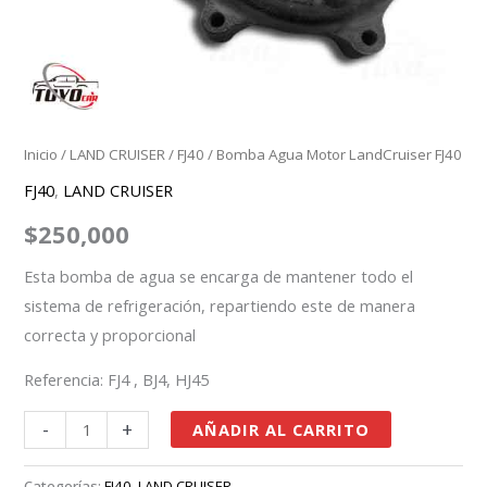
Inicio
/
LAND CRUISER
/
FJ40
/ Bomba Agua Motor LandCruiser FJ40
FJ40
,
LAND CRUISER
$
250,000
Esta bomba de agua se encarga de mantener todo el
sistema de refrigeración, repartiendo este de manera
correcta y proporcional
Referencia: FJ4 , BJ4, HJ45
-
+
AÑADIR AL CARRITO
Categorías:
FJ40
,
LAND CRUISER