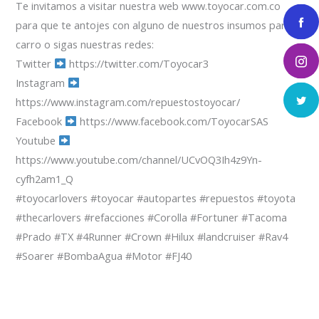
Te invitamos a visitar nuestra web www.toyocar.com.co
para que te antojes con alguno de nuestros insumos para el
carro o sigas nuestras redes:
Twitter
https://twitter.com/Toyocar3
Instagram
https://www.instagram.com/repuestostoyocar/
Facebook
https://www.facebook.com/ToyocarSAS
Youtube
https://www.youtube.com/channel/UCvOQ3Ih4z9Yn-
cyfh2am1_Q
#toyocarlovers #toyocar #autopartes #repuestos #toyota
#thecarlovers #refacciones #Corolla #Fortuner #Tacoma
#Prado #TX #4Runner #Crown #Hilux #landcruiser #Rav4
#Soarer #BombaAgua #Motor #FJ40