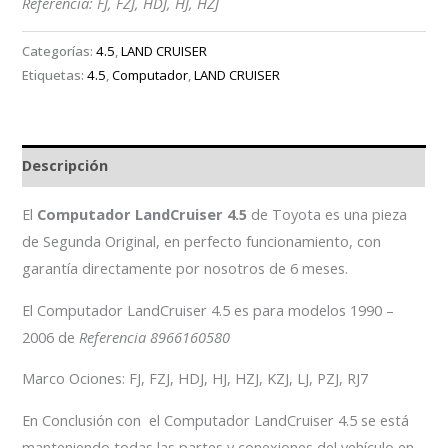
Referencia: FJ, FZJ, HDJ, HJ, HZJ
Categorías:
4.5
,
LAND CRUISER
Etiquetas:
4.5
,
Computador
,
LAND CRUISER
Descripción
El
Computador LandCruiser 4.5
de Toyota es una pieza
de Segunda Original, en perfecto funcionamiento, con
garantía directamente por nosotros de 6 meses.
El Computador LandCruiser 4.5 es para modelos 1990 –
2006 de
Referencia 8966160580
Marco Ociones: FJ, FZJ, HDJ, HJ, HZJ, KZJ, LJ, PZJ, RJ7
En Conclusión con el Computador LandCruiser 4.5 se está
manteniendo todas las partes y conexiones del vehículo en