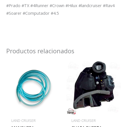
#Prado #TX #4Runner #Crown #Hilux #landcruiser #Rav4
#Soarer #Computador #4.5
Productos relacionados
LAND CRUISER
LAND CRUISER