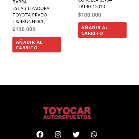
BARRA
28140-15010
ESTABILIZADORA
$
100,000
TOYOTA PRADO
TX/4RUNNER/FJ
AÑADIR AL
$
130,000
CARRITO
AÑADIR AL
CARRITO
Facebook
Instagram
Twitter
Whatsapp