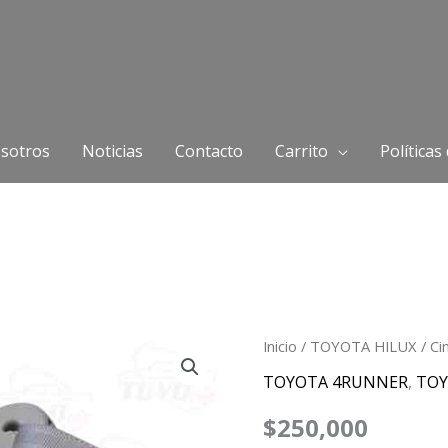
sotros
Noticias
Contacto
Carrito
Políticas
Cinturón
Inicio
/
TOYOTA HILUX
/ Ci
De
TOYOTA 4RUNNER
,
TOY
Seguridad
$
250,000
Toyota