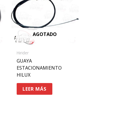
00.
AGOTADO
Hirider
GUAYA
ESTACIONAMIENTO
HILUX
LEER MÁS