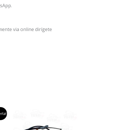
tsApp.
ente via online dirígete
rta!
io
l