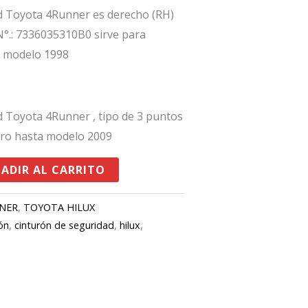
d Toyota 4Runner es derecho (RH)
 N°.: 7336035310B0 sirve para
r modelo 1998
d Toyota 4Runner , tipo de 3 puntos
sero hasta modelo 2009
ADIR AL CARRITO
NER
,
TOYOTA HILUX
ón
,
cinturón de seguridad
,
hilux
,