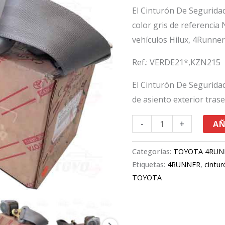
4Runner
El Cinturón De Segurida
cantidad
color gris de referencia
vehículos Hilux, 4Runne
Ref.: VERDE21*,KZN215
El Cinturón De Segurida
de asiento exterior tra
-
+
AÑ
Categorías:
TOYOTA 4RUN
Etiquetas:
4RUNNER
,
cintur
TOYOTA