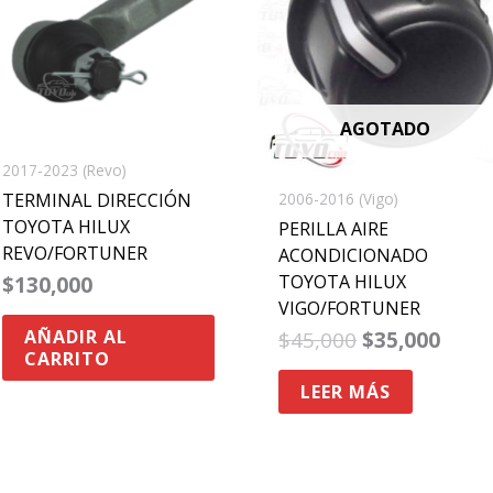
$45,000.
$35,0
AGOTADO
2017-2023 (Revo)
TERMINAL DIRECCIÓN
2006-2016 (Vigo)
TOYOTA HILUX
PERILLA AIRE
REVO/FORTUNER
ACONDICIONADO
TOYOTA HILUX
$
130,000
VIGO/FORTUNER
AÑADIR AL
$
45,000
$
35,000
CARRITO
LEER MÁS