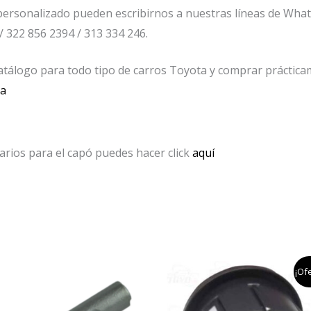
ersonalizado pueden escribirnos a nuestras líneas de Wha
/ 322 856 2394 / 313 334 246.
tálogo para todo tipo de carros Toyota y comprar prácticam
da
arios para el capó puedes hacer click
aquí
el
el
¡Ofe
precio
prec
original
actua
era:
es: