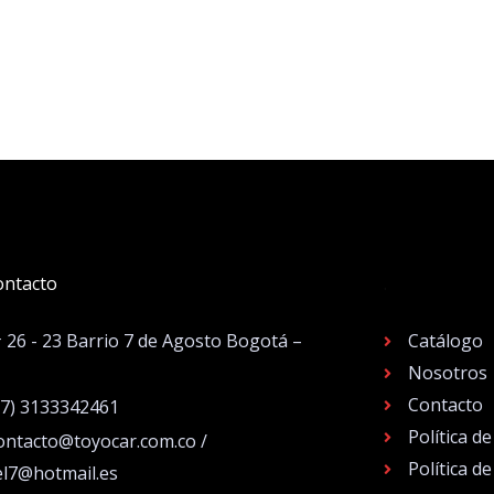
ontacto
.
# 26 - 23 Barrio 7 de Agosto Bogotá –
Catálogo
Nosotros
Contacto
57) 3133342461
Política d
ontacto@toyocar.com.co /
Política d
el7@hotmail.es