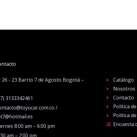
ontacto
.
# 26 - 23 Barrio 7 de Agosto Bogotá –
Catálogo
Nosotros
Contacto
57) 3133342461
Política d
ontacto@toyocar.com.co /
Política d
el7@hotmail.es
Encuesta 
iernes 8:00 am – 6:00 pm
:30 am – 2:00 pm