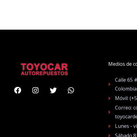
Medios de c
Calle 65 
Facebook
Instagram
Twitter
Whatsapp
Colombia
Móvil: (+
Correo: c
toyocard
Lunes - v
Sábado 8