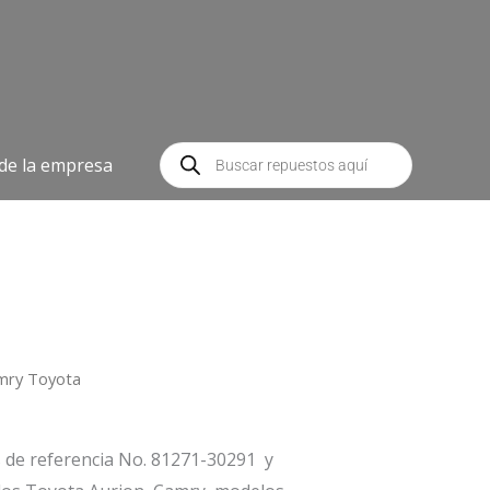
Búsqueda
de
 de la empresa
productos
mry Toyota
 de referencia No. 81271-30291 y