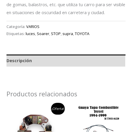
de gomas, balastros, etc. que utiliza tu carro para ser visible
en situaciones de oscuridad en carretera y ciudad.
Categoría:
VARIOS
Etiquetas:
luces
,
Soarer
,
STOP
,
supra
,
TOYOTA
Descripción
Productos relacionados
el
el
¡Oferta!
precio
precio
original
actual
era:
es:
$100,000.
$50,000.