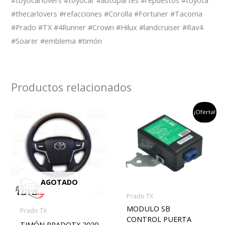
#toyocarlovers #toyocar #autopartes #repuestos #toyota
#thecarlovers #refacciones #Corolla #Fortuner #Tacoma
#Prado #TX #4Runner #Crown #Hilux #landcruiser #Rav4
#Soarer #emblema #timón
Productos relacionados
el
el
¡Oferta!
precio
preci
original
actu
era:
es:
$400,000.
$350,
AGOTADO
Prado TX
MODULO SB
Prado TX
CONTROL PUERTA
TIMÓN PRADOTX 2020