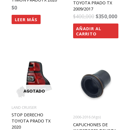
TOYOTA PRADO TX
$
0
2009/2017
$
400,000
$
350,000
LEER MÁS
AÑADIR AL
CARRITO
AGOTADO
LAND CRUISER
STOP DERECHO
2006-2016 (Vigo)
TOYOTA PRADO TX
CAPUCHONES DE
2020