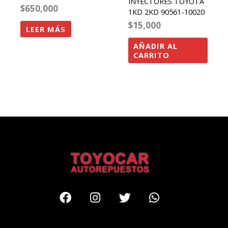
INYECTORES TOYOTA
$
650,000
1KD 2KD 90561-10020
$
15,000
LEER MÁS
AÑADIR AL
CARRITO
Facebook
Instagram
Twitter
Whatsapp