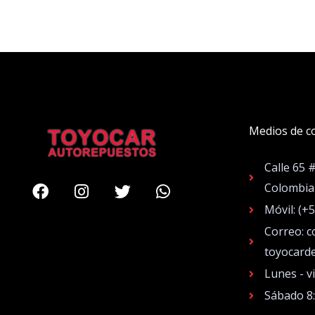
Medios de c
Calle 65 
Facebook
Instagram
Twitter
Whatsapp
Colombia
Móvil: (+
Correo: c
toyocard
Lunes - v
Sábado 8