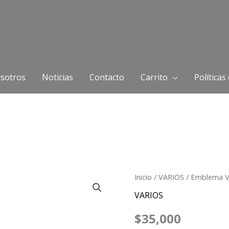
sotros
Noticias
Contacto
Carrito
Políticas
Emblema
Inicio
/
VARIOS
/ Emblema V
V8
VARIOS
Ford
$
35,000
cantidad