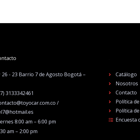
ontacto
.
# 26 - 23 Barrio 7 de Agosto Bogotá –
Catálogo
Nosotros
Contacto
57) 3133342461
Política d
ontacto@toyocar.com.co /
Política d
el7@hotmail.es
Encuesta 
iernes 8:00 am – 6:00 pm
:30 am – 2:00 pm