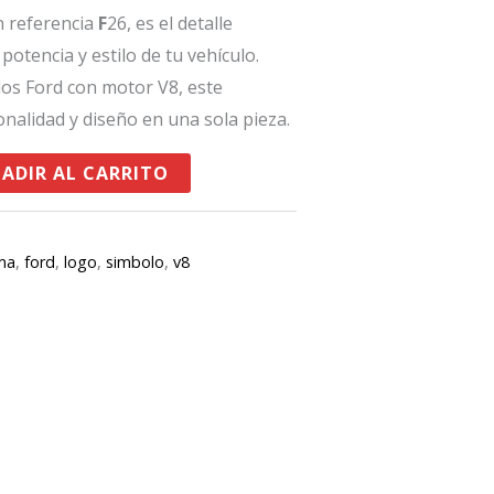
n referencia
F
26, es el detalle
 potencia y estilo de tu vehículo.
os Ford con motor V8, este
nalidad y diseño en una sola pieza.
ADIR AL CARRITO
ma
,
ford
,
logo
,
simbolo
,
v8