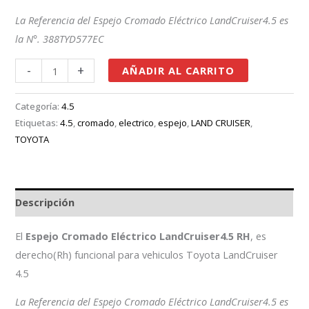
La Referencia del Espejo Cromado Eléctrico LandCruiser4.5 es
la N°. 388TYD577EC
-
+
AÑADIR AL CARRITO
Categoría:
4.5
Etiquetas:
4.5
,
cromado
,
electrico
,
espejo
,
LAND CRUISER
,
TOYOTA
Descripción
El
Espejo Cromado Eléctrico LandCruiser4.5 RH
, es
derecho(Rh) funcional para vehiculos Toyota LandCruiser
4.5
La Referencia del Espejo Cromado Eléctrico LandCruiser4.5 es