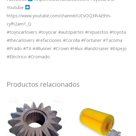
Youtube
https://www.youtube.com/channel/UCvOQ3Ih4z9Yn-
cyfh2am1_Q
#toyocarlovers #toyocar #autopartes #repuestos #toyota
#thecarlovers #refacciones #Corolla #Fortuner #Tacoma
#Prado #TX #4Runner #Crown #Hilux #landcruiser #Espejo
#Eléctrico #Cromado
Productos relacionados