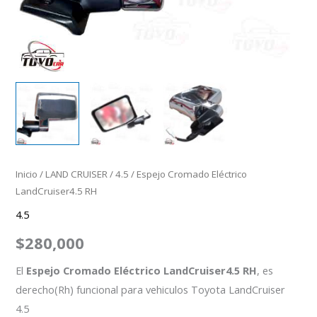
Inicio
/
LAND CRUISER
/
4.5
/ Espejo Cromado Eléctrico
LandCruiser4.5 RH
4.5
$
280,000
El
Espejo Cromado Eléctrico LandCruiser4.5 RH
, es
derecho(Rh) funcional para vehiculos Toyota LandCruiser
4.5