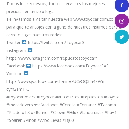
Todos los repuestos, todo el servicio y los mejores
precios… en un solo lugar
Te invitamos a visitar nuestra web www.toyocar.com.co
para que te antojes con alguno de nuestros insumos para el
carro o sigas nuestras redes:
Twitter
https://twitter.com/Toyocar3
Instagram
https://www.instagram.com/repuestostoyocar/
Facebook
https://www.facebook.com/ToyocarSAS
Youtube
https://www.youtube.com/channel/UCvOQ3Ih4z9Yn-
cyfh2am1_Q
#toyocarlovers #toyocar #autopartes #repuestos #toyota
#thecarlovers #refacciones #Corolla #Fortuner #Tacoma
#Prado #TX #4Runner #Crown #Hilux #landcruiser #Rav4
#Soarer #Piñón #ÁrbolLevas #BJ60