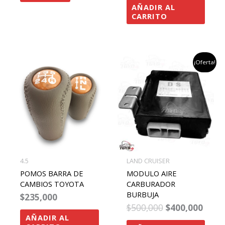
AÑADIR AL
CARRITO
el
el
¡Oferta!
precio
preci
original
actu
era:
es:
$500,000.
$400,
4.5
LAND CRUISER
POMOS BARRA DE
MODULO AIRE
CAMBIOS TOYOTA
CARBURADOR
BURBUJA
$
235,000
$
500,000
$
400,000
AÑADIR AL