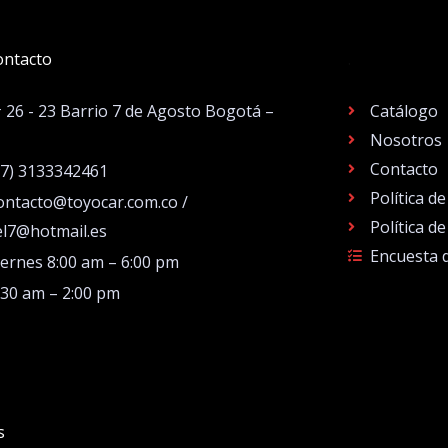
ontacto
.
# 26 - 23 Barrio 7 de Agosto Bogotá –
Catálogo
Nosotros
Contacto
57) 3133342461
Política d
ontacto@toyocar.com.co /
Política d
el7@hotmail.es
Encuesta 
iernes 8:00 am – 6:00 pm
:30 am – 2:00 pm
s