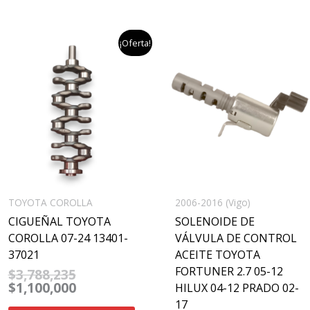
el
el
¡Oferta!
precio
precio
original
actual
era:
es:
$3,788,235.
$1,100,000.
TOYOTA COROLLA
2006-2016 (Vigo)
CIGUEÑAL TOYOTA
SOLENOIDE DE
COROLLA 07-24 13401-
VÁLVULA DE CONTROL
37021
ACEITE TOYOTA
FORTUNER 2.7 05-12
$
3,788,235
$
1,100,000
HILUX 04-12 PRADO 02-
17