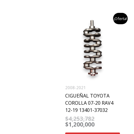
el
el
¡Oferta!
precio
precio
original
actual
era:
es:
$4,253,782.
$1,200,000.
2008-2021
CIGUEÑAL TOYOTA
COROLLA 07-20 RAV4
12-19 13401-37032
$
4,253,782
$
1,200,000