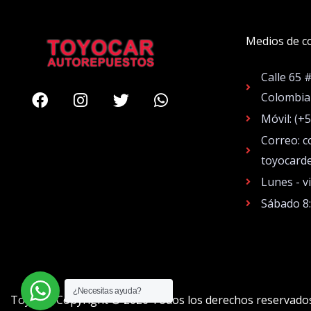
Medios de c
Calle 65 
Facebook
Instagram
Twitter
Whatsapp
Colombia
Móvil: (+
Correo: c
toyocard
Lunes - v
Sábado 8
¿Necesitas ayuda?
Toyocar Copyright © 2026 Todos los derechos reservado