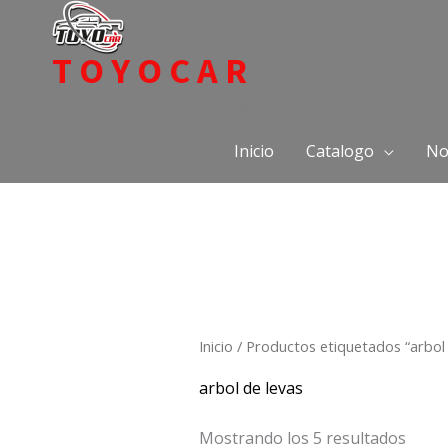
Ir
al
TOYOCAR
contenido
Todo en repuestos para Toyota
Inicio
Catalogo
No
Inicio
/ Productos etiquetados “arbol 
arbol de levas
Mostrando los 5 resultados