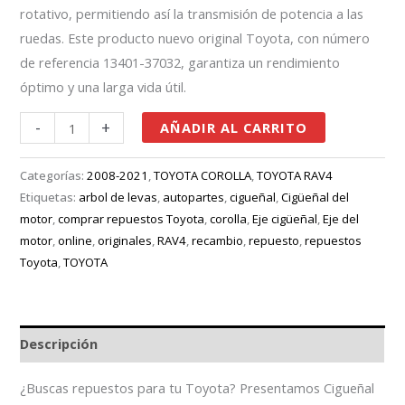
rotativo, permitiendo así la transmisión de potencia a las
ruedas. Este producto nuevo original Toyota, con número
de referencia 13401-37032, garantiza un rendimiento
óptimo y una larga vida útil.
-
+
AÑADIR AL CARRITO
Categorías:
2008-2021
,
TOYOTA COROLLA
,
TOYOTA RAV4
Etiquetas:
arbol de levas
,
autopartes
,
cigueñal
,
Cigüeñal del
motor
,
comprar repuestos Toyota
,
corolla
,
Eje cigüeñal
,
Eje del
motor
,
online
,
originales
,
RAV4
,
recambio
,
repuesto
,
repuestos
Toyota
,
TOYOTA
Descripción
¿Buscas repuestos para tu Toyota? Presentamos Cigueñal