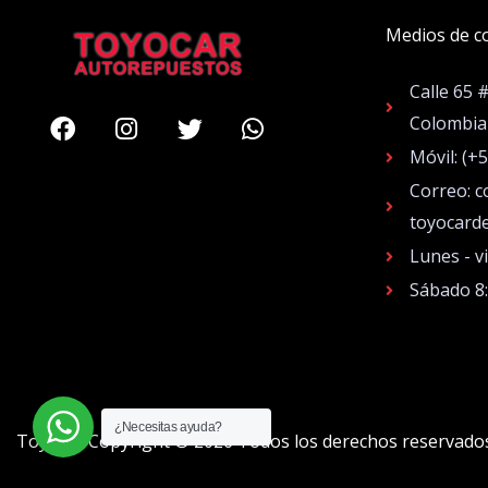
Medios de c
Calle 65 
Facebook
Instagram
Twitter
Whatsapp
Colombia
Móvil: (+
Correo: c
toyocard
Lunes - v
Sábado 8
¿Necesitas ayuda?
Toyocar Copyright © 2026 Todos los derechos reservado