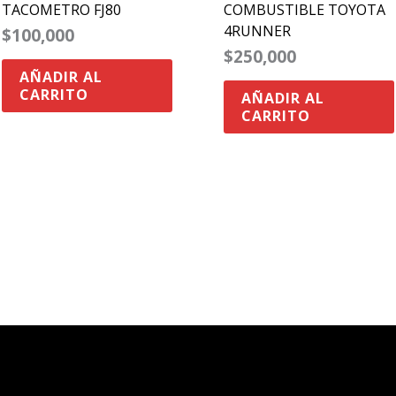
TACOMETRO FJ80
COMBUSTIBLE TOYOTA
4RUNNER
$
100,000
$
250,000
AÑADIR AL
CARRITO
AÑADIR AL
CARRITO