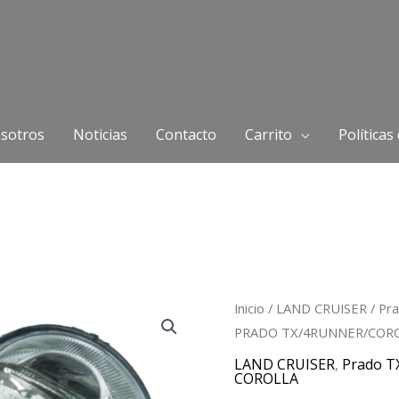
sotros
Noticias
Contacto
Carrito
Políticas
Exploradora
Inicio
/
LAND CRUISER
/
Pr
PRADO TX/4RUNNER/COR
Derecha
TOYOTA
LAND CRUISER
,
Prado T
COROLLA
PRADO