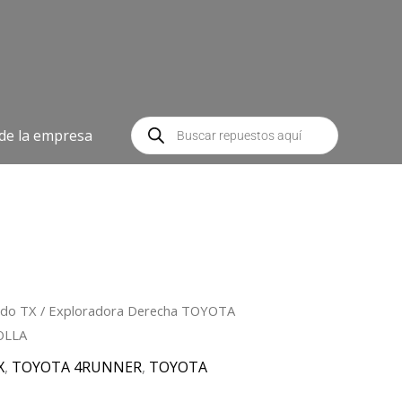
Búsqueda
de
 de la empresa
productos
ado TX
/ Exploradora Derecha TOYOTA
OLLA
X
,
TOYOTA 4RUNNER
,
TOYOTA