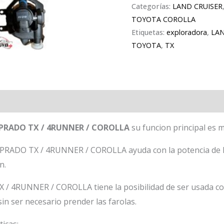
Categorías:
LAND CRUISER
TOYOTA COROLLA
Etiquetas:
exploradora
,
LAN
TOYOTA
,
TX
PRADO TX / 4RUNNER / COROLLA
su funcion principal es me
ADO TX / 4RUNNER / COROLLA ayuda con la potencia de la l
n.
/ 4RUNNER / COROLLA tiene la posibilidad de ser usada como
sin ser necesario prender las farolas.
ticas: