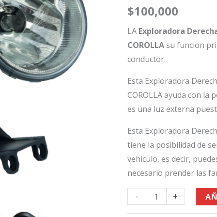
TX/4RUNNER/COROLLA
$
100,000
cantidad
LA
Exploradora Derech
COROLLA
su funcion prin
conductor.
Esta Exploradora Dere
COROLLA ayuda con la pot
es una luz externa puest
Esta Exploradora Dere
tiene la posibilidad de s
vehiculo, es decir, puede
necesario prender las fa
-
+
AÑ