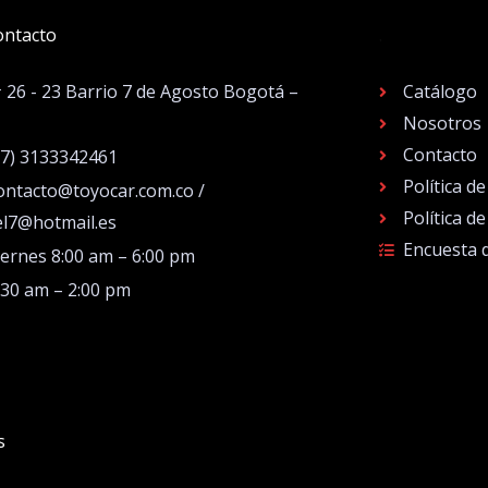
ontacto
.
# 26 - 23 Barrio 7 de Agosto Bogotá –
Catálogo
Nosotros
Contacto
57) 3133342461
Política d
ontacto@toyocar.com.co /
Política d
el7@hotmail.es
Encuesta 
iernes 8:00 am – 6:00 pm
:30 am – 2:00 pm
s