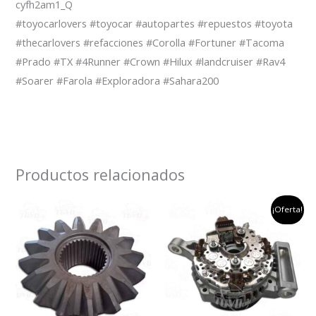
cyfh2am1_Q
#toyocarlovers #toyocar #autopartes #repuestos #toyota
#thecarlovers #refacciones #Corolla #Fortuner #Tacoma
#Prado #TX #4Runner #Crown #Hilux #landcruiser #Rav4
#Soarer #Farola #Exploradora #Sahara200
Productos relacionados
el
el
¡Oferta!
precio
preci
original
actu
era:
es:
$800,000.
$650,