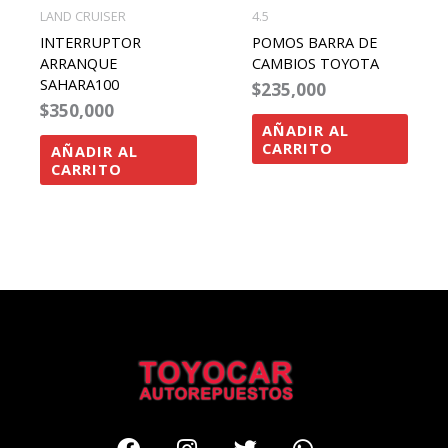
LAND CRUISER
4.5
INTERRUPTOR
POMOS BARRA DE
ARRANQUE
CAMBIOS TOYOTA
SAHARA100
$
235,000
$
350,000
AÑADIR AL
CARRITO
AÑADIR AL
CARRITO
Facebook
Instagram
Twitter
Whatsapp