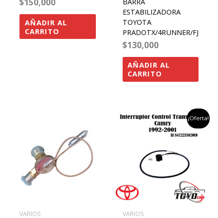
$
150,000
BARRA
ESTABILIZADORA
TOYOTA
AÑADIR AL
CARRITO
PRADOTX/4RUNNER/FJ
$
130,000
AÑADIR AL
CARRITO
el
el
¡Oferta!
precio
preci
original
actu
era:
es:
$200,000.
$180,
VARIOS
VARIOS