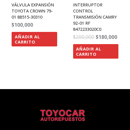
VÁLVULA EXPANSIÓN
INTERRUPTOR
TOYOTA CROWN 79-
CONTROL
01 88515-30310
TRANSMISIÓN CAMRY
92-01 RF
$
100,000
8472233020C0
$
200,000
$
180,000
AÑADIR AL
CARRITO
AÑADIR AL
CARRITO