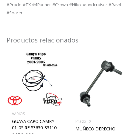
#Prado #TX #4Runner #Crown #Hilux #landcruiser #Rav4
#Soarer
Productos relacionados
VARIOS
GUAYA CAPO CAMRY
Prado TX
01-05 RF 53630-33110
MUÑECO DERECHO