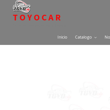
Ir
al
TOYOCAR
contenido
Todo en repuestos para Toyota
Inicio
Catalogo
No