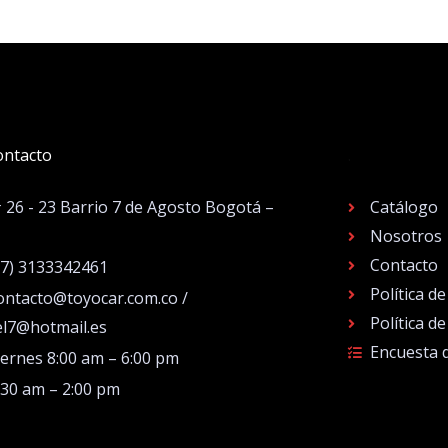
ontacto
.
# 26 - 23 Barrio 7 de Agosto Bogotá –
Catálogo
Nosotros
Contacto
57) 3133342461
Política d
ontacto@toyocar.com.co /
Política d
el7@hotmail.es
Encuesta 
iernes 8:00 am – 6:00 pm
:30 am – 2:00 pm