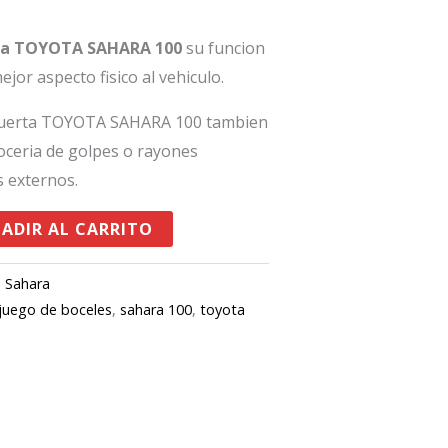
rta TOYOTA SAHARA 100
su funcion
ejor aspecto fisico al vehiculo.
 Puerta TOYOTA SAHARA 100 tambien
oceria de golpes o rayones
 externos.
ADIR AL CARRITO
,
Sahara
juego de boceles
,
sahara 100
,
toyota