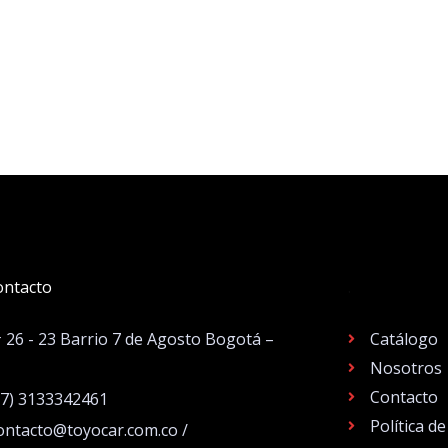
ontacto
.
# 26 - 23 Barrio 7 de Agosto Bogotá –
Catálogo
Nosotros
Contacto
57) 3133342461
Política d
ontacto@toyocar.com.co /