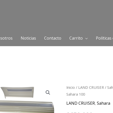
sotros
Noticias
Contacto
Carrito
Políticas
Juego
Inicio
/
LAND CRUISER
/
Sa
Sahara 100
Boceles
Puerta
LAND CRUISER
,
Sahara
Toyota