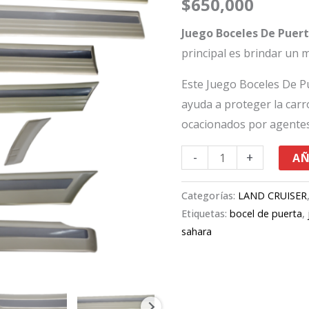
$
650,000
Sahara
100
Juego Boceles De Pue
cantidad
principal es brindar un m
Este Juego Boceles De
ayuda a proteger la carr
ocacionados por agentes
-
+
AÑ
Categorías:
LAND CRUISER
Etiquetas:
bocel de puerta
,
sahara