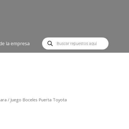
Búsqueda
de
 de la empresa
productos
hara
/ Juego Boceles Puerta Toyota