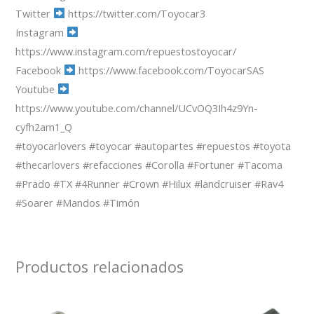
Twitter
https://twitter.com/Toyocar3
Instagram
https://www.instagram.com/repuestostoyocar/
Facebook
https://www.facebook.com/ToyocarSAS
Youtube
https://www.youtube.com/channel/UCvOQ3Ih4z9Yn-
cyfh2am1_Q
#toyocarlovers #toyocar #autopartes #repuestos #toyota
#thecarlovers #refacciones #Corolla #Fortuner #Tacoma
#Prado #TX #4Runner #Crown #Hilux #landcruiser #Rav4
#Soarer #Mandos #Timón
Productos relacionados