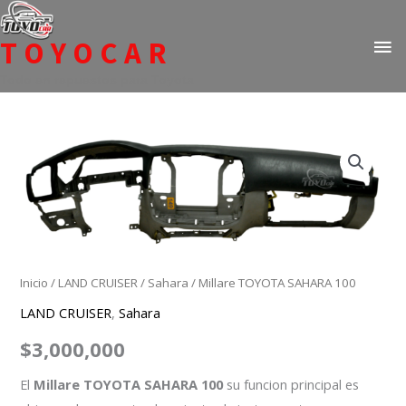
Ir
ME
al
TOYOCAR
PR
contenido
Todo en repuestos para Toyota
Millare
TOYOTA
SAHARA
100
cantidad
Inicio
/
LAND CRUISER
/
Sahara
/ Millare TOYOTA SAHARA 100
LAND CRUISER
,
Sahara
$
3,000,000
El
Millare TOYOTA SAHARA 100
su funcion principal es