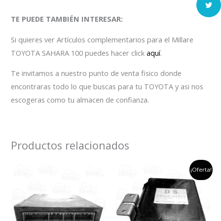
TE PUEDE TAMBIÉN INTERESAR:
Si quieres ver Artículos complementarios para el Millare
TOYOTA SAHARA 100 puedes hacer click
aquí
.
Te invitamos a nuestro punto de venta fisico donde
encontraras todo lo que buscas para tu TOYOTA y asi nos
escogeras como tu almacen de confianza.
Productos relacionados
el
el
¡Oferta!
precio
preci
original
actu
era:
es:
$500,000.
$400,