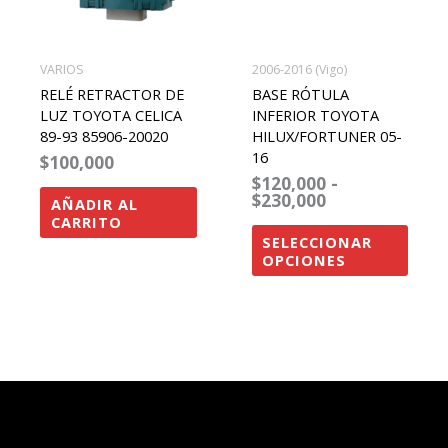
Las
opcio
se
VARIOS
2006-2016 (Vigo)
pued
RELÉ RETRACTOR DE
BASE RÓTULA
elegir
LUZ TOYOTA CELICA
INFERIOR TOYOTA
89-93 85906-20020
HILUX/FORTUNER 05-
en
16
$
100,000
la
$
120,000
-
págin
$
230,000
AÑADIR AL
CARRITO
de
SELECCIONAR
produ
OPCIONES