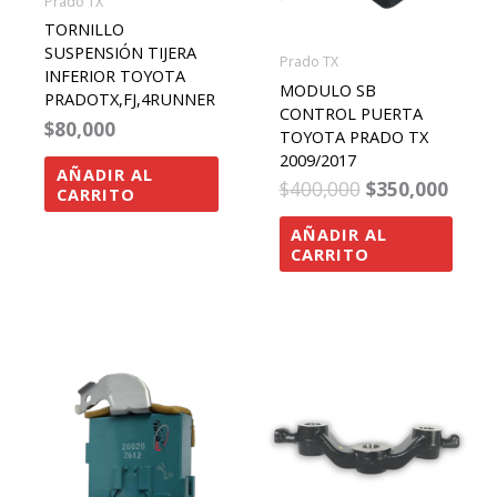
Prado TX
TORNILLO
SUSPENSIÓN TIJERA
Prado TX
INFERIOR TOYOTA
MODULO SB
PRADOTX,FJ,4RUNNER
CONTROL PUERTA
$
80,000
TOYOTA PRADO TX
2009/2017
AÑADIR AL
$
400,000
$
350,000
CARRITO
AÑADIR AL
CARRITO
rango
Este
de
precios:
produ
desde
tiene
$120,000
hasta
múltip
$230,000
varian