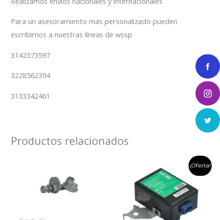
Realizamos envíos nacionales y internacionales
Para un asesoramiento mas personalizado pueden
escribirnos a nuestras líneas de wssp
3142573597
3228562394
3133342461
Productos relacionados
el
el
¡Oferta!
precio
preci
original
actu
era:
es:
$400,000.
$350,