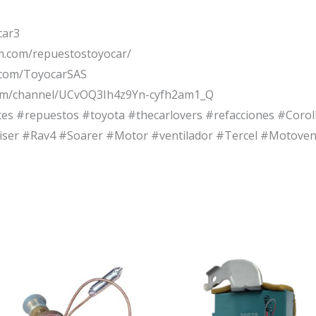
car3
m.com/repuestostoyocar/
.com/ToyocarSAS
om/channel/UCvOQ3Ih4z9Yn-cyfh2am1_Q
tes #repuestos #toyota #thecarlovers #refacciones #Cor
ser #Rav4 #Soarer #Motor #ventilador #Tercel #Motovent