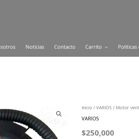
sotros
Noticias
Contacto
Carrito
Políticas
Motor
Inicio
/
VARIOS
/ Motor vent
ventilador
VARIOS
Tercel
$
250,000
cantidad