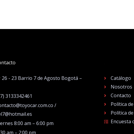
ontacto
.
# 26 - 23 Barrio 7 de Agosto Bogotá –
Catálogo
Nosotros
Contacto
57) 3133342461
Política d
ontacto@toyocar.com.co /
Política d
el7@hotmail.es
Encuesta 
iernes 8:00 am – 6:00 pm
:30 am – 2:00 pm