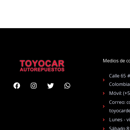
Medios de c
Calle 65 
Facebook
Instagram
Twitter
Whatsapp
Colombia
Móvil: (+
Correo: c
toyocard
Lunes - v
Sábado 8