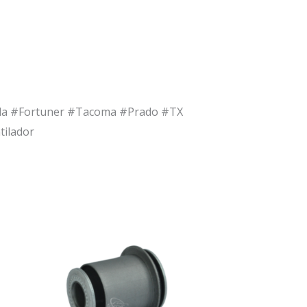
olla #Fortuner #Tacoma #Prado #TX
ilador