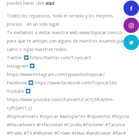
puedes hacer click
aquí
.
Todos los repuestos, todo el servicio y los mejores
precios… en un solo lugar
Te invitamos a visitar nuestra web www.toyocar.com.co
para que te antojes con alguno de nuestros insumos para el
carro o sigas nuestras redes:
Twitter
https://twitter.com/Toyocar3
Instagram
https://www.instagram.com/repuestostoyocar/
Facebook
https://www.facebook.com/ToyocarSAS
Youtube
https://www.youtube.com/channel/UCvOQ3Ih4z9Yn-
cyfh2am1_Q
#toyocarlovers #toyocar #autopartes #repuestos #toyota
#thecarlovers #refacciones #Corolla #Fortuner #Tacoma
#Prado #TX #4Runner #Crown #Hilux #landcruiser #Rav4