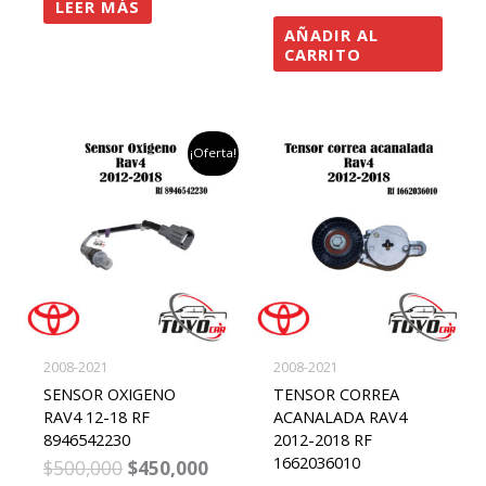
LEER MÁS
AÑADIR AL
CARRITO
el
el
¡Oferta!
precio
precio
original
actual
era:
es:
$500,000.
$450,000.
2008-2021
2008-2021
SENSOR OXIGENO
TENSOR CORREA
RAV4 12-18 RF
ACANALADA RAV4
8946542230
2012-2018 RF
1662036010
$
500,000
$
450,000