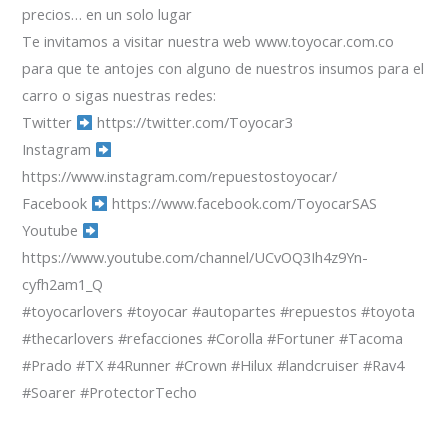
precios… en un solo lugar
Te invitamos a visitar nuestra web www.toyocar.com.co
para que te antojes con alguno de nuestros insumos para el
carro o sigas nuestras redes:
Twitter
https://twitter.com/Toyocar3
Instagram
https://www.instagram.com/repuestostoyocar/
Facebook
https://www.facebook.com/ToyocarSAS
Youtube
https://www.youtube.com/channel/UCvOQ3Ih4z9Yn-
cyfh2am1_Q
#toyocarlovers #toyocar #autopartes #repuestos #toyota
#thecarlovers #refacciones #Corolla #Fortuner #Tacoma
#Prado #TX #4Runner #Crown #Hilux #landcruiser #Rav4
#Soarer #ProtectorTecho