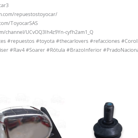
car3
m.com/repuestostoyocar/
.com/ToyocarSAS
om/channel/UCvOQ3Ih4z9Yn-cyfh2am1_Q
tes #repuestos #toyota #thecarlovers #refacciones #Cor
ser #Rav4 #Soarer #Rótula #BrazoInferior #PradoNacion