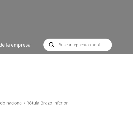
Búsqueda
de
 de la empresa
productos
do nacional
/ Rótula Brazo Inferior