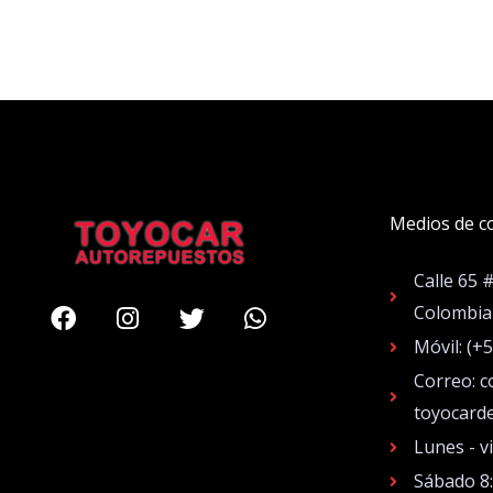
Medios de c
Calle 65 
Facebook
Instagram
Twitter
Whatsapp
Colombia
Móvil: (+
Correo: c
toyocard
Lunes - v
Sábado 8