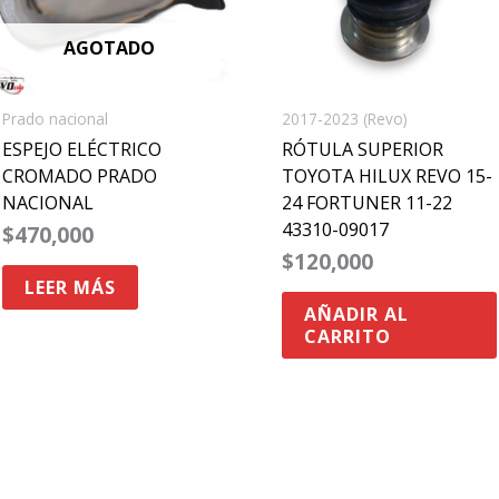
AGOTADO
Prado nacional
2017-2023 (Revo)
ESPEJO ELÉCTRICO
RÓTULA SUPERIOR
CROMADO PRADO
TOYOTA HILUX REVO 15-
NACIONAL
24 FORTUNER 11-22
43310-09017
$
470,000
$
120,000
LEER MÁS
AÑADIR AL
CARRITO