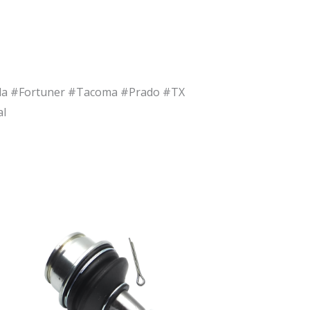
olla #Fortuner #Tacoma #Prado #TX
al