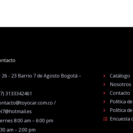
ontacto
.
# 26 - 23 Barrio 7 de Agosto Bogotá –
Catálogo
Nosotros
Contacto
57) 3133342461
Política d
ontacto@toyocar.com.co /
Política d
el7@hotmail.es
Encuesta 
iernes 8:00 am – 6:00 pm
:30 am – 2:00 pm