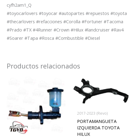
cyfh2am1_Q
#toyocarlovers #toyocar #autopartes #repuestos #toyota
#thecarlovers #refacciones #Corolla #Fortuner #Tacoma
#Prado #TX #4Runner #Crown #Hilux #landcruiser #Rav4
#Soarer #Tapa #Rosca #Combustible #Diesel
Productos relacionados
2017-2023 (Revo)
PORTAMANGUETA
IZQUIERDA TOYOTA
HILUX