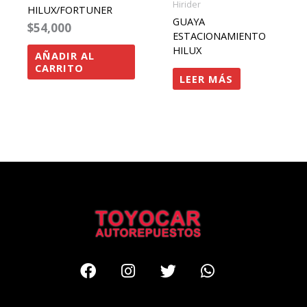
Hirider
HILUX/FORTUNER
GUAYA
$
54,000
ESTACIONAMIENTO
HILUX
AÑADIR AL
CARRITO
LEER MÁS
Facebook
Instagram
Twitter
Whatsapp