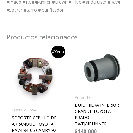
#Prado #TX #4Runner #Crown #Hilux #landcruiser #Rav4
#Soarer #tarro # purificador
Productos relacionados
el
el
¡Oferta!
precio
precio
original
actual
era:
es:
$100,000.
$50,000.
Prado TX
BUJE TIJERA INFERIOR
TOYOTA RAV4
GRANDE TOYOTA
PRADO
SOPORTE CEPILLO DE
TX/FJ/4RUNNER
ARRANQUE TOYOTA
RAV4 94-05 CAMRY 92-
$
140,000