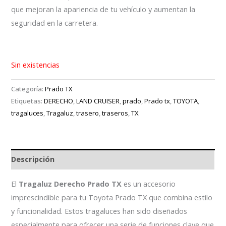
que mejoran la apariencia de tu vehículo y aumentan la
seguridad en la carretera.
Sin existencias
Categoría:
Prado TX
Etiquetas:
DERECHO
,
LAND CRUISER
,
prado
,
Prado tx
,
TOYOTA
,
tragaluces
,
Tragaluz
,
trasero
,
traseros
,
TX
Descripción
El
Tragaluz Derecho Prado TX
es un accesorio
imprescindible para tu Toyota Prado TX que combina estilo
y funcionalidad. Estos tragaluces han sido diseñados
especialmente para ofrecer una serie de funciones clave que