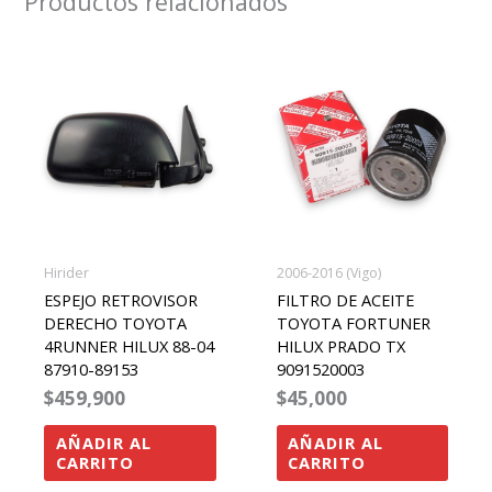
Productos relacionados
Hirider
2006-2016 (Vigo)
ESPEJO RETROVISOR
FILTRO DE ACEITE
DERECHO TOYOTA
TOYOTA FORTUNER
4RUNNER HILUX 88-04
HILUX PRADO TX
87910-89153
9091520003
$
459,900
$
45,000
AÑADIR AL
AÑADIR AL
CARRITO
CARRITO