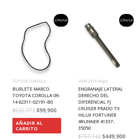
el
el
el
el
¡Oferta!
¡Oferta!
precio
precio
precio
preci
original
actual
original
actu
era:
es:
era:
es:
$632,773.
$99,900.
$757,143.
$449,
TOYOTA COROLLA
2006-2016 (Vigo)
BURLETE MARCO
ENGRANAJE LATERAL
TOYOTA COROLLA 09-
DERECHO DEL
14 62311-02191-B0
DIFERENCIAL FJ
CRUISER PRADO TX
$
632,773
$
99,900
HILUX FORTUNER
4RUNNER 41337-
AÑADIR AL
35050
CARRITO
$
757,143
$
449,900