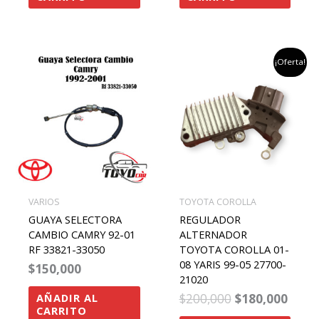
el
el
¡Oferta!
precio
preci
original
actu
era:
es:
$200,000.
$180,
VARIOS
TOYOTA COROLLA
GUAYA SELECTORA
REGULADOR
CAMBIO CAMRY 92-01
ALTERNADOR
RF 33821-33050
TOYOTA COROLLA 01-
08 YARIS 99-05 27700-
$
150,000
21020
$
200,000
$
180,000
AÑADIR AL
CARRITO