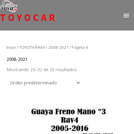
Ir
ME
al
TOYOCAR
PR
contenido
Todo en repuestos para Toyota
Inicio
/
TOYOTA RAV4
/
2008-2021
/ Página 4
2008-2021
Mostrando 25–32 de 33 resultados