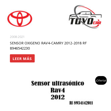
2008-2021
SENSOR OXIGENO RAV4-CAMRY 2012-2018 RF
8946542230
LEER MÁS
el
el
¡Oferta!
precio
precio
original
actual
era:
es:
$500,000.
$420,000.