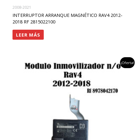
2008-2021
INTERRUPTOR ARRANQUE MAGNÉTICO RAV4 2012-
2018 RF 2815022100
LEER MÁS
el
el
¡Oferta!
precio
precio
original
actual
era:
es:
$400,000.
$380,000.