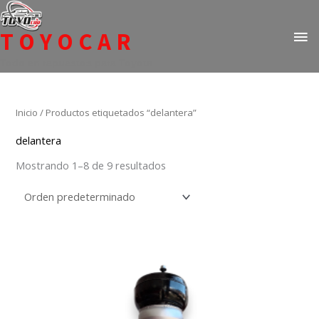
Ir
ME
al
TOYOCAR
PR
contenido
Todo en repuestos para Toyota
Inicio
/ Productos etiquetados “delantera”
delantera
Mostrando 1–8 de 9 resultados