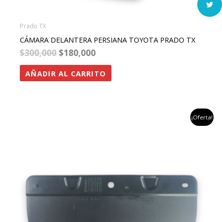
Prado TX
CÁMARA DELANTERA PERSIANA TOYOTA PRADO TX
$
300,000
$
180,000
AÑADIR AL CARRITO
el
el
¡Oferta!
precio
precio
original
actual
era:
es:
$350,000.
$220,000.