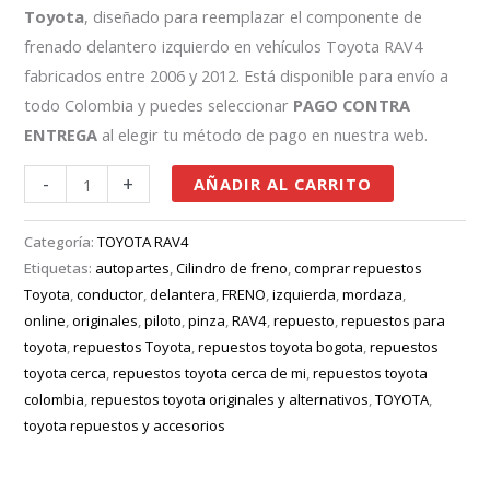
Toyota
, diseñado para reemplazar el componente de
frenado delantero izquierdo en vehículos Toyota RAV4
fabricados entre 2006 y 2012. Está disponible para envío a
todo Colombia y puedes seleccionar
PAGO CONTRA
ENTREGA
al elegir tu método de pago en nuestra web.
-
+
AÑADIR AL CARRITO
Categoría:
TOYOTA RAV4
Etiquetas:
autopartes
,
Cilindro de freno
,
comprar repuestos
Toyota
,
conductor
,
delantera
,
FRENO
,
izquierda
,
mordaza
,
online
,
originales
,
piloto
,
pinza
,
RAV4
,
repuesto
,
repuestos para
toyota
,
repuestos Toyota
,
repuestos toyota bogota
,
repuestos
toyota cerca
,
repuestos toyota cerca de mi
,
repuestos toyota
colombia
,
repuestos toyota originales y alternativos
,
TOYOTA
,
toyota repuestos y accesorios