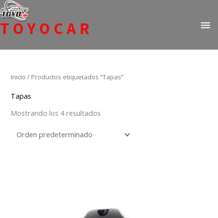
Ir
ME
al
TOYOCAR
PR
contenido
Todo en repuestos para Toyota
Inicio
/ Productos etiquetados “Tapas”
Tapas
Mostrando los 4 resultados