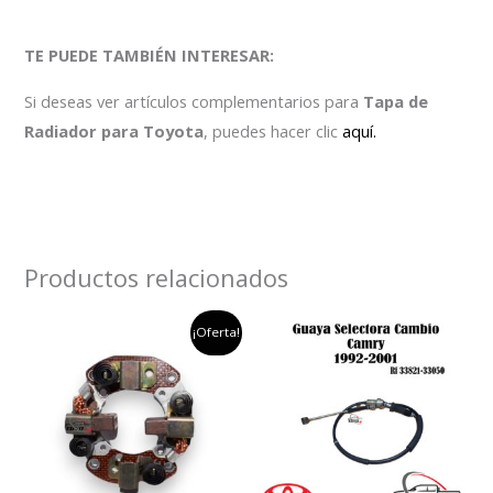
TE PUEDE TAMBIÉN INTERESAR:
Si deseas ver artículos complementarios para
Tapa de
Radiador para Toyota
, puedes hacer clic
aquí.
Productos relacionados
el
el
¡Oferta!
precio
precio
original
actual
era:
es:
$100,000.
$50,000.