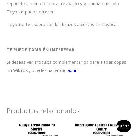
repuestos, mano de obra, respaldo y garantía que solo
Toyocar puede ofrecer.
Toyotito te espera con los brazos abiertos en Toyocar.
TE PUEDE TAMBIÉN INTERESAR:
Si deseas ver artículos complementarios para Tapas copas
rin Wilcrox , puedes hacer clic
aquí.
Productos relacionados
el
el
¡Oferta!
precio
preci
original
actu