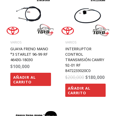
era:
es:
$200,000.
$180,
VARIOS
VARIOS
GUAYA FRENO MANO
INTERRUPTOR
°3 STARLET 96-99 RF
CONTROL
46430-18030
TRANSMISIÓN CAMRY
92-01 RF
$
100,000
8472233020C0
$
200,000
$
180,000
AÑADIR AL
CARRITO
AÑADIR AL
CARRITO
el
el