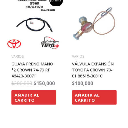
¡Oferta!
precio
precio
original
actual
era:
es:
$200,000.
$150,000.
VARIOS
VARIOS
GUAYA FRENO MANO
VÁLVULA EXPANSIÓN
°2 CROWN 74-79 RF
TOYOTA CROWN 79-
46420-30071
01 88515-30310
$
200,000
$
150,000
$
100,000
AÑADIR AL
AÑADIR AL
CARRITO
CARRITO