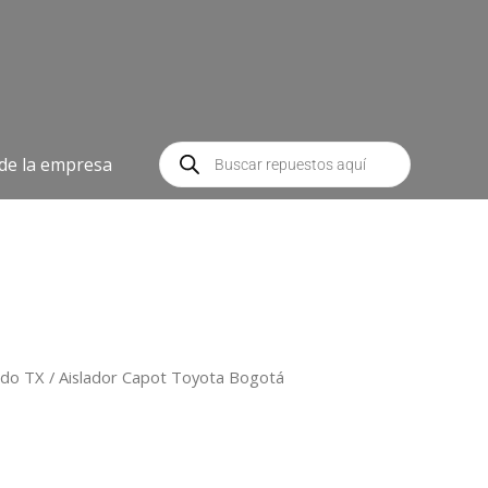
Búsqueda
de
 de la empresa
productos
ado TX
/ Aislador Capot Toyota Bogotá