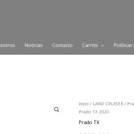
sotros
Noticias
Contacto
Carrito
Políticas
Aislador
Inicio
/
LAND CRUISER
/
Pr
Prado TX 2020
Capot
Toyota
Prado TX
Bogotá