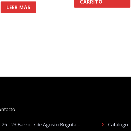
CARRITO
LEER MÁS
ontacto
.
# 26 - 23 Barrio 7 de Agosto Bogotá –
Catálogo