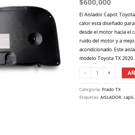
$
600,000
Prado
TX
El Aislador Capot Toyota
2020
calor está diseñado para 
cantidad
desde el motor hacia el 
ruido del motor y a mejora
acondicionado
.
Este aisl
modelo Toyota TX 2020
.
-
+
AÑ
Categoría:
Prado TX
Etiquetas:
AISLADOR
,
capó