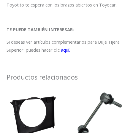
Toyotito te espera con los brazos abiertos en Toyocar.
TE PUEDE TAMBIÉN INTERESAR:
Si deseas ver artículos complementarios para Buje Tijera
Superior, puedes hacer clic
aquí.
Productos relacionados
rango
Este
de
precios:
producto
desde
tiene
$120,000
hasta
múltiples
$130,000
variantes.
Las