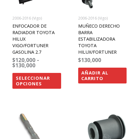
opciones
se
2006-2016 (Vigo)
2006-2016 (Vigo)
pueden
ENFOCADOR DE
MUÑECO DERECHO
elegir
RADIADOR TOYOTA
BARRA
HILUX
ESTABILIZADORA
en
VIGO/FORTUNER
TOYOTA
la
GASOLINA 2.7
HILUX/FORTUNER
página
$
120,000
-
$
130,000
$
130,000
de
AÑADIR AL
producto
SELECCIONAR
CARRITO
OPCIONES