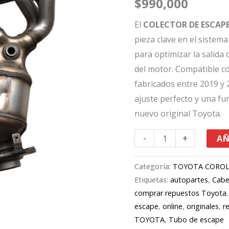
$
990,000
19-
20
El
COLECTOR DE ESCAP
17141-
pieza clave en el sistem
24060
para optimizar la salida
cantidad
del motor. Compatible c
fabricados entre 2019 y 
ajuste perfecto y una fu
nuevo original Toyota.
-
+
AÑ
Categoría:
TOYOTA CORO
Etiquetas:
autopartes
,
Cabe
comprar repuestos Toyota
escape
,
online
,
originales
,
r
TOYOTA
,
Tubo de escape