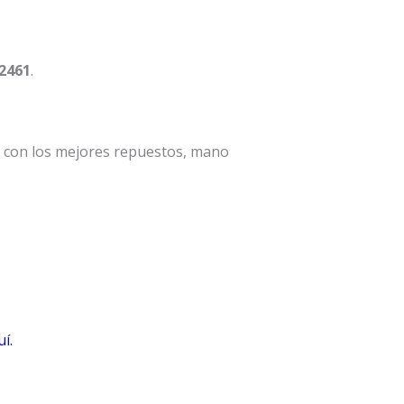
 2461
.
a con los mejores repuestos, mano
í.