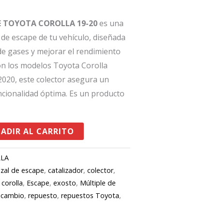
E TOYOTA COROLLA 19-20
es una
a de escape de tu vehículo, diseñada
 de gases y mejorar el rendimiento
on los modelos Toyota Corolla
2020, este colector asegura un
ncionalidad óptima. Es un producto
ADIR AL CARRITO
LLA
zal de escape
,
catalizador
,
colector
,
,
corolla
,
Escape
,
exosto
,
Múltiple de
ecambio
,
repuesto
,
repuestos Toyota
,