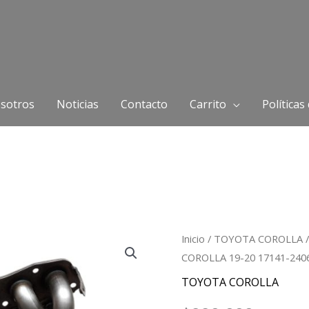
sotros
Noticias
Contacto
Carrito
Políticas
COLECTOR
Inicio
/
TOYOTA COROLLA
COROLLA 19-20 17141-240
ESCAPE
TOYOTA
TOYOTA COROLLA
COROLLA