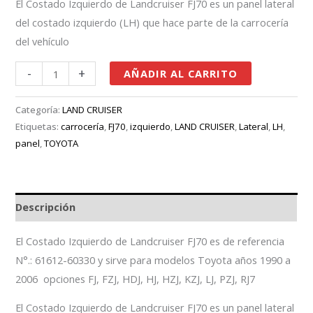
El Costado Izquierdo de Landcruiser FJ70 es un panel lateral
del costado izquierdo (LH) que hace parte de la carrocería
del vehículo
-
+
AÑADIR AL CARRITO
Categoría:
LAND CRUISER
Etiquetas:
carrocería
,
FJ70
,
izquierdo
,
LAND CRUISER
,
Lateral
,
LH
,
panel
,
TOYOTA
Descripción
El Costado Izquierdo de Landcruiser FJ70 es de referencia
N°.: 61612-60330 y sirve para modelos Toyota años 1990 a
2006 opciones FJ, FZJ, HDJ, HJ, HZJ, KZJ, LJ, PZJ, RJ7
El Costado Izquierdo de Landcruiser FJ70 es un panel lateral