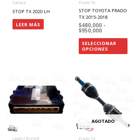
Sahara
Prado TX
pued
STOP TOYOTA PRADO
STOP TX 2020 LH
elegir
TX 2015-2018
LEER MÁS
$
480,000
-
en
$
950,000
la
págin
SELECCIONAR
OPCIONES
de
produ
AGOTADO
LAND CRUISER
Prado TX