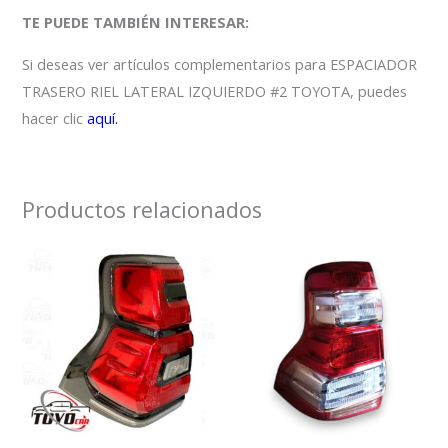
TE PUEDE TAMBIÉN INTERESAR:
Si deseas ver artículos complementarios para ESPACIADOR
TRASERO RIEL LATERAL IZQUIERDO #2 TOYOTA, puedes
hacer clic
aquí.
Productos relacionados
rango
Este
de
precios:
produ
desde
tiene
$480,000
hasta
múltip
$950,000
varian
Las
opcio
se