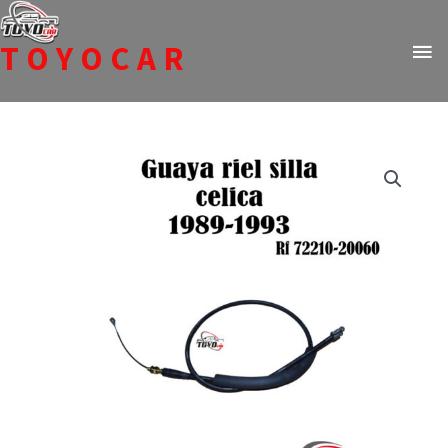
Ir
ME
al
TOYOCAR
PR
contenido
Todo en repuestos para Toyota
Guaya
riel
silla
celica
89-
93
Rf
72210-
20060
cantidad