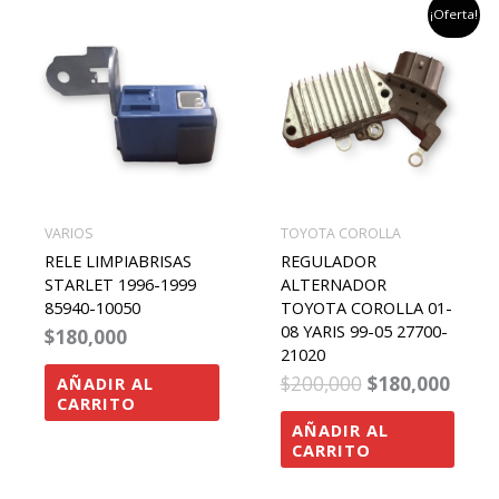
el
el
¡Oferta!
precio
preci
original
actu
era:
es:
$200,000.
$180,
VARIOS
TOYOTA COROLLA
RELE LIMPIABRISAS
REGULADOR
STARLET 1996-1999
ALTERNADOR
85940-10050
TOYOTA COROLLA 01-
08 YARIS 99-05 27700-
$
180,000
21020
$
200,000
$
180,000
AÑADIR AL
CARRITO
AÑADIR AL
CARRITO