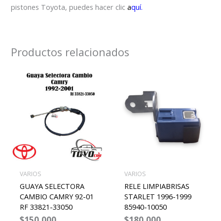
pistones Toyota, puedes hacer clic
a
quí.
Productos relacionados
VARIOS
VARIOS
GUAYA SELECTORA
RELE LIMPIABRISAS
CAMBIO CAMRY 92-01
STARLET 1996-1999
RF 33821-33050
85940-10050
$
150,000
$
180,000