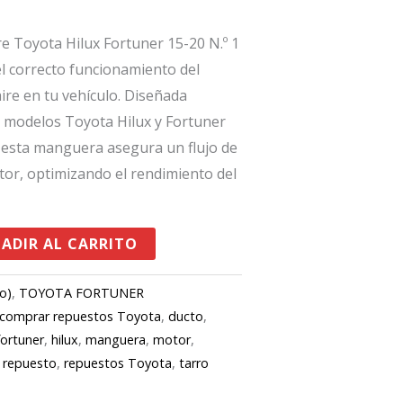
re Toyota Hilux Fortuner 15-20 N.º 1
el correcto funcionamiento del
ire en tu vehículo. Diseñada
s modelos Toyota Hilux y Fortuner
, esta manguera asegura un flujo de
otor, optimizando el rendimiento del
ADIR AL CARRITO
o)
,
TOYOTA FORTUNER
comprar repuestos Toyota
,
ducto
,
fortuner
,
hilux
,
manguera
,
motor
,
,
repuesto
,
repuestos Toyota
,
tarro