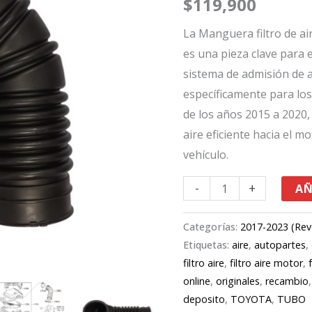
$
119,900
TOYOTA
HILUX
La Manguera filtro de ai
FORTUNER
es una pieza clave para 
15-
sistema de admisión de a
20
específicamente para lo
N.º
de los años 2015 a 2020
1
aire eficiente hacia el m
17881-
vehículo.
0L120
-
+
AÑ
cantidad
Categorías:
2017-2023 (Rev
Etiquetas:
aire
,
autopartes
,
filtro aire
,
filtro aire motor
,
online
,
originales
,
recambio
deposito
,
TOYOTA
,
TUBO