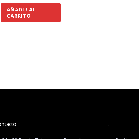
AÑADIR AL
CARRITO
ontacto
.