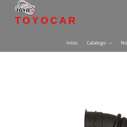
Ir
al
TOYOCAR
contenido
Todo en repuestos para Toyota
Inicio
Catalogo
No