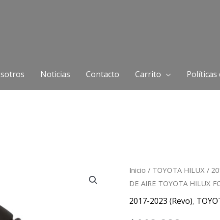
sotros
Noticias
Contacto
Carrito
Políticas
MANGUERA
Inicio
/
TOYOTA HILUX
/
20
DE AIRE TOYOTA HILUX FO
FILTRO
DE
2017-2023 (Revo)
,
TOYO
AIRE