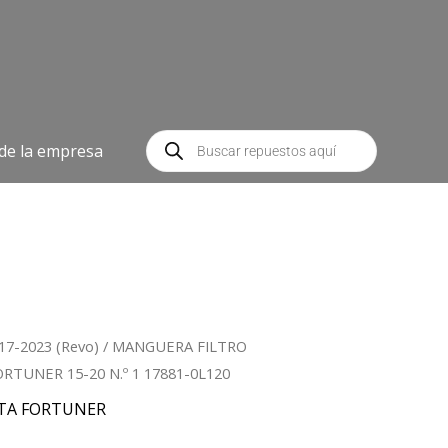
Búsqueda
de
 de la empresa
productos
17-2023 (Revo)
/ MANGUERA FILTRO
RTUNER 15-20 N.º 1 17881-0L120
TA FORTUNER