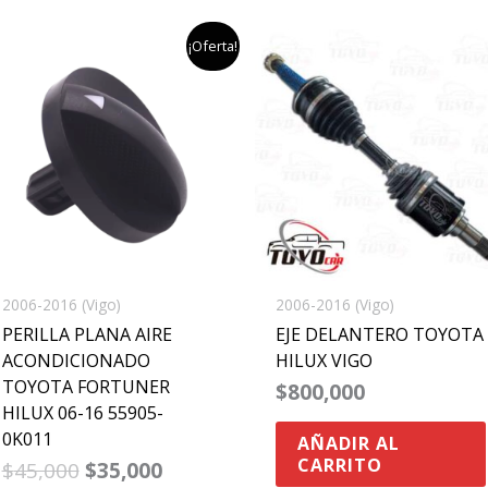
el
el
¡Oferta!
precio
precio
original
actual
era:
es:
$45,000.
$35,000.
2006-2016 (Vigo)
2006-2016 (Vigo)
PERILLA PLANA AIRE
EJE DELANTERO TOYOTA
ACONDICIONADO
HILUX VIGO
TOYOTA FORTUNER
$
800,000
HILUX 06-16 55905-
0K011
AÑADIR AL
CARRITO
$
45,000
$
35,000