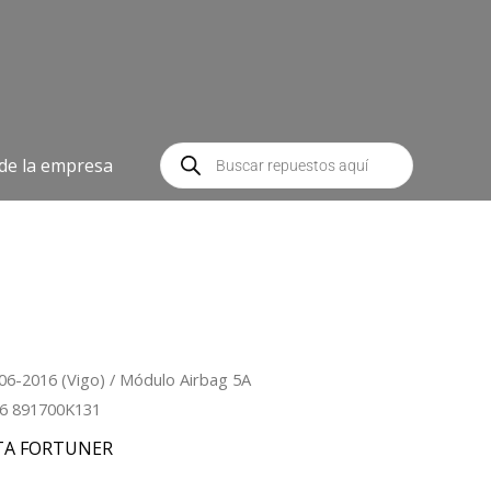
Búsqueda
de
 de la empresa
productos
06-2016 (Vigo)
/ Módulo Airbag 5A
16 891700K131
TA FORTUNER