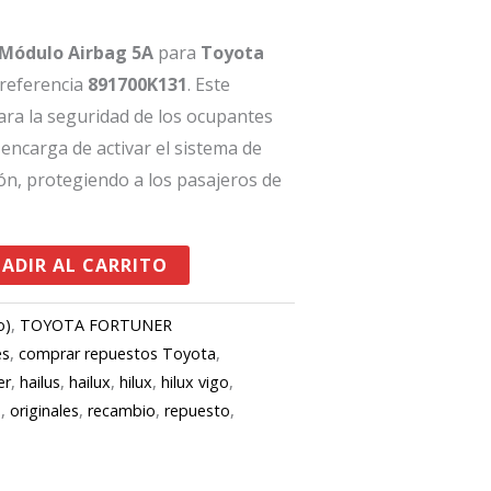
Módulo Airbag 5A
para
Toyota
a referencia
891700K131
. Este
ara la seguridad de los ocupantes
 encarga de activar el sistema de
ión, protegiendo a los pasajeros de
ADIR AL CARRITO
o)
,
TOYOTA FORTUNER
es
,
comprar repuestos Toyota
,
er
,
hailus
,
hailux
,
hilux
,
hilux vigo
,
e
,
originales
,
recambio
,
repuesto
,