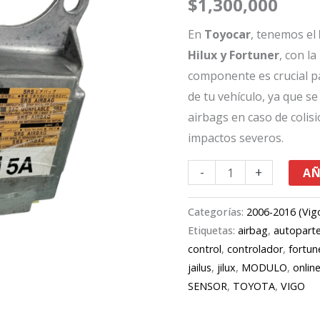
$
1,300,000
Hilux/Fortuner
06-
En
Toyocar
, tenemos el
16
Hilux y Fortuner
, con l
891700K131
componente es crucial p
cantidad
de tu vehículo, ya que se
airbags en caso de colis
impactos severos.
-
+
AÑ
Categorías:
2006-2016 (Vig
Etiquetas:
airbag
,
autopart
control
,
controlador
,
fortun
jailus
,
jilux
,
MODULO
,
onlin
SENSOR
,
TOYOTA
,
VIGO