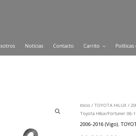
sotros
Noticias
Contacto
Carrito
Políticas
Módulo
Inicio
/
TOYOTA HILUX
/
20
Toyota Hilux/Fortuner 06-
Airbag
5A
2006-2016 (Vigo)
,
TOYO
Toyota