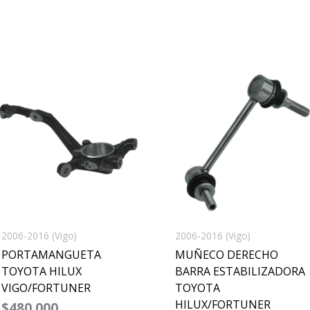
Este
producto
tiene
múltiples
variantes.
Las
opciones
se
pueden
2006-2016 (Vigo)
2006-2016 (Vigo)
elegir
PORTAMANGUETA
MUÑECO DERECHO
en
TOYOTA HILUX
BARRA ESTABILIZADORA
VIGO/FORTUNER
TOYOTA
la
HILUX/FORTUNER
$
480,000