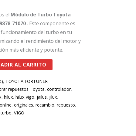
os el
Módulo de Turbo Toyota
9878-71070
. Este componente es
o funcionamiento del turbo en tu
imizando el rendimiento del motor y
ón más eficiente y potente.
ADIR AL CARRITO
o)
,
TOYOTA FORTUNER
rar repuestos Toyota
,
controlador
,
x
,
hilux
,
hilux vigo
,
jailus
,
jilux
,
online
,
originales
,
recambio
,
repuesto
,
,
turbo
,
VIGO