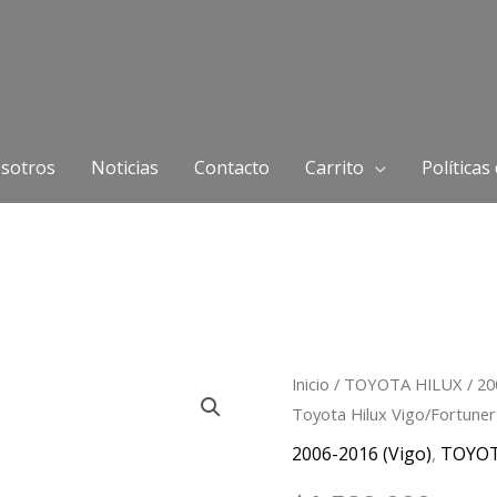
sotros
Noticias
Contacto
Carrito
Políticas
Módulo
Inicio
/
TOYOTA HILUX
/
20
Toyota Hilux Vigo/Fortune
de
Turbo
2006-2016 (Vigo)
,
TOYO
Toyota