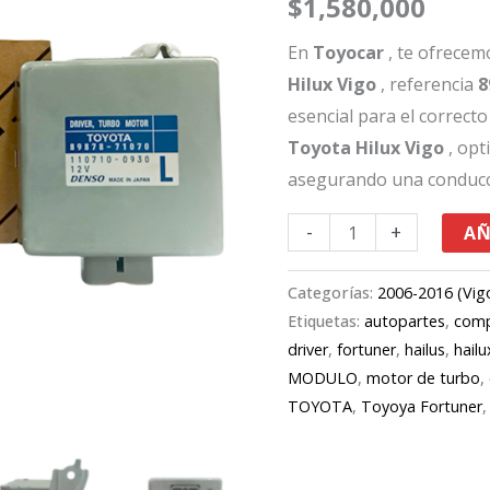
$
1,580,000
Hilux
Vigo/Fortuner
En
Toyocar
, te ofrecem
89878-
Hilux Vigo
, referencia
8
71070
esencial para el correct
cantidad
Toyota Hilux Vigo
, opt
asegurando una conducci
-
+
AÑ
Categorías:
2006-2016 (Vig
Etiquetas:
autopartes
,
comp
driver
,
fortuner
,
hailus
,
hailu
MODULO
,
motor de turbo
,
TOYOTA
,
Toyoya Fortuner