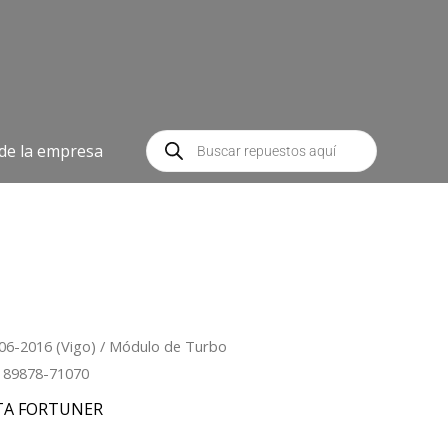
Búsqueda
de
 de la empresa
productos
06-2016 (Vigo)
/ Módulo de Turbo
r 89878-71070
TA FORTUNER