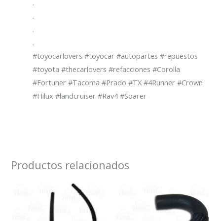
.
.
.
.
#toyocarlovers #toyocar #autopartes #repuestos
#toyota #thecarlovers #refacciones #Corolla
#Fortuner #Tacoma #Prado #TX #4Runner #Crown
#Hilux #landcruiser #Rav4 #Soarer
Productos relacionados