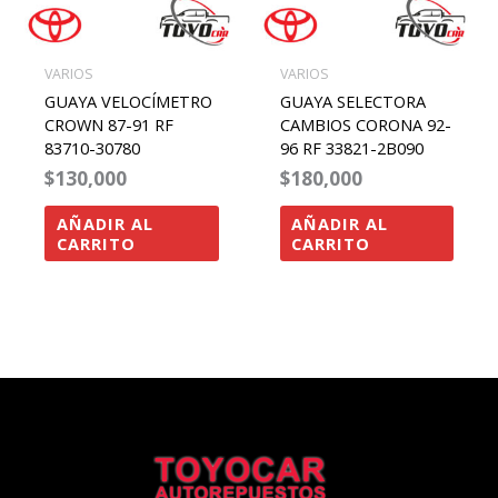
VARIOS
VARIOS
GUAYA VELOCÍMETRO
GUAYA SELECTORA
CROWN 87-91 RF
CAMBIOS CORONA 92-
83710-30780
96 RF 33821-2B090
$
130,000
$
180,000
AÑADIR AL
AÑADIR AL
CARRITO
CARRITO