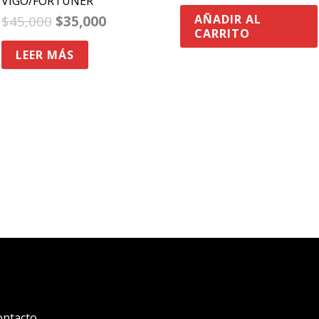
VIGO/FORTUNER
AÑADIR AL
$
45,000
$
35,000
CARRITO
LEER MÁS
ontacto
.