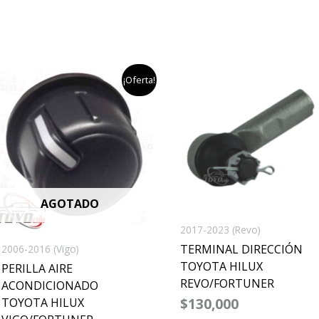
el
el
¡Oferta!
precio
precio
original
actual
era:
es:
$45,000.
$35,000.
AGOTADO
2017-2023 (Revo)
TERMINAL DIRECCIÓN
2006-2016 (Vigo)
TOYOTA HILUX
PERILLA AIRE
REVO/FORTUNER
ACONDICIONADO
TOYOTA HILUX
$
130,000