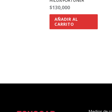
HILUX/FORTUNER
$
130,000
AÑADIR AL
CARRITO
Medios de c