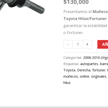
$
130,000
Toyota
Hilux/Fortuner
Presentamos el
Muñeco 
cantidad
Toyota Hilux/Fortuner
garantizar la estabilidad
o Fortuner.
-
+
AÑ
Categorías:
2006-2016 (Vig
Etiquetas:
autopartes
,
barr
Toyota
,
Derecha
,
fortuner
,
muñecos
,
online
,
originales
hilux