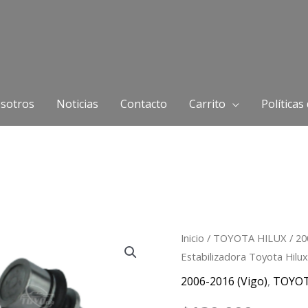
sotros
Noticias
Contacto
Carrito
Políticas
Muñeco
Inicio
/
TOYOTA HILUX
/
20
Estabilizadora Toyota Hilu
Derecho
Barra
2006-2016 (Vigo)
,
TOYO
Estabilizadora