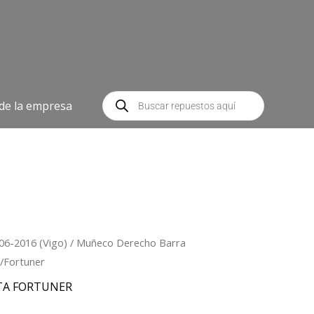
Búsqueda
de
 de la empresa
productos
06-2016 (Vigo)
/ Muñeco Derecho Barra
x/Fortuner
TA FORTUNER