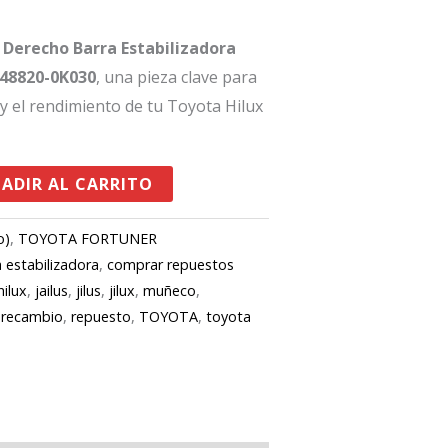
Derecho Barra Estabilizadora
 48820-0K030
, una pieza clave para
 y el rendimiento de tu Toyota Hilux
ADIR AL CARRITO
o)
,
TOYOTA FORTUNER
a estabilizadora
,
comprar repuestos
hilux
,
jailus
,
jilus
,
jilux
,
muñeco
,
,
recambio
,
repuesto
,
TOYOTA
,
toyota