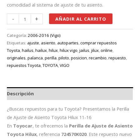
comodidad al sistema de ajuste de tu asiento.
-
+
AÑADIR AL CARRITO
Categoría:
2006-2016 (Vigo)
Etiquetas:
ajuste
,
asiento
,
autopartes
,
comprar repuestos
Toyota
,
hailus
,
hailux
,
hilux
,
hilux vigo
,
jailus
,
jilux
,
online
,
originales
,
palanca
,
perilla
,
piloto
,
posicion
,
recambio
,
repuesto
,
repuestos Toyota
,
TOYOTA
,
VIGO
Descripción
¿Buscas repuestos para tu Toyota? Presentamos la Perilla
de Ajuste de Asiento Toyota Hilux 11-16
En
Toyocar
, te ofrecemos la
Perilla de Ajuste de Asiento
Toyota Hilux
, referencia
724570K020
. Este repuesto nuevo