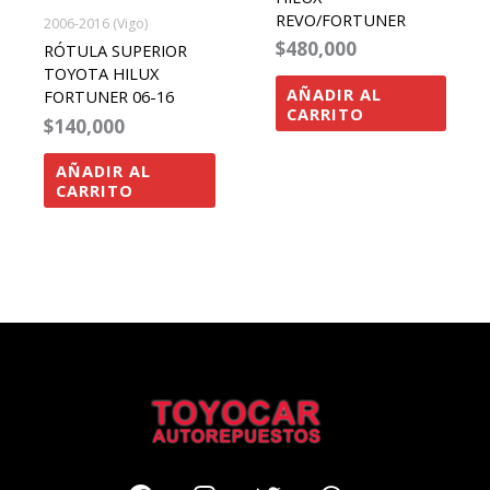
REVO/FORTUNER
2006-2016 (Vigo)
$
480,000
RÓTULA SUPERIOR
TOYOTA HILUX
AÑADIR AL
FORTUNER 06-16
CARRITO
$
140,000
AÑADIR AL
CARRITO
Facebook
Instagram
Twitter
Whatsapp