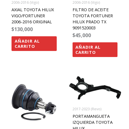
2006-2016 (Vigo)
2006-2016 (Vigo)
AXIAL TOYOTA HILUX
FILTRO DE ACEITE
VIGO/FORTUNER
TOYOTA FORTUNER
2006-2016 ORIGINAL
HILUX PRADO TX
9091520003
$
130,000
$
45,000
AÑADIR AL
CARRITO
AÑADIR AL
CARRITO
2017-2023 (Revo)
PORTAMANGUETA
IZQUIERDA TOYOTA
HILUX